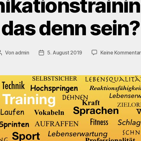
kationstrainin
das denn sein?
Von
admin
5. August 2019
Keine Kommenta
Beitragsautor
Beitragsdatum