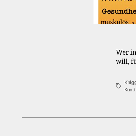
Wer im
will, 
Knigg
Schlagwö
Kund