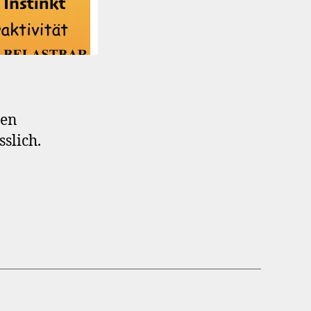
len
slich.