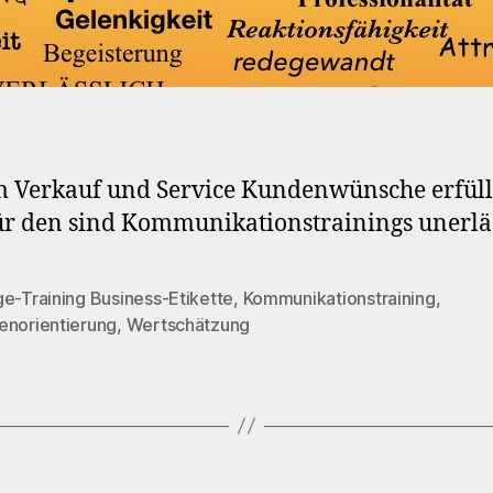
 Verkauf und Service Kundenwünsche erfül
für den sind Kommunikationstrainings unerläs
e-Training Business-Etikette
,
Kommunikationstraining
,
rter
enorientierung
,
Wertschätzung