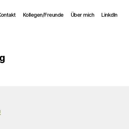
Kontakt
Kollegen/Freunde
Über mich
LinkdIn
ng
N