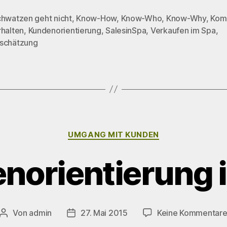
chwatzen geht nicht
,
Know-How
,
Know-Who
,
Know-Why
,
Kom
rhalten
,
Kundenorientierung
,
SalesinSpa
,
Verkaufen im Spa
,
rter
schätzung
Kategorien
UMGANG MIT KUNDEN
norientierung 
Von
admin
27. Mai 2015
Keine Kommentar
Beitragsautor
Beitragsdatum