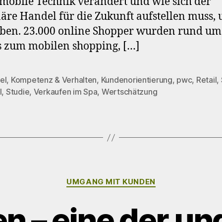
mobile Technik verändert und wie sich der
näre Handel für die Zukunft aufstellen muss,
ben. 23.000 online Shopper wurden rund um
 zum mobilen shopping, […]
el
,
Kompetenz & Verhalten
,
Kundenorientierung
,
pwc
,
Retail
,
rter
l
,
Studie
,
Verkaufen im Spa
,
Wertschätzung
Kategorien
UMGANG MIT KUNDEN
n – eine der un