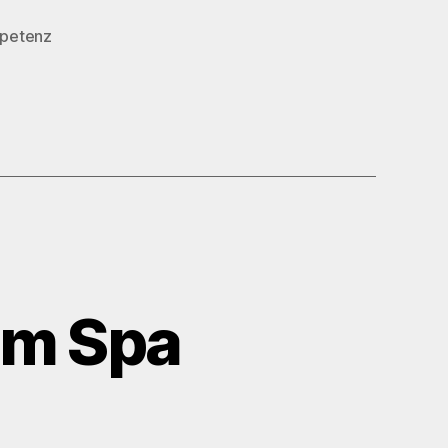
petenz
im Spa
zu
e
Kundenorientierung