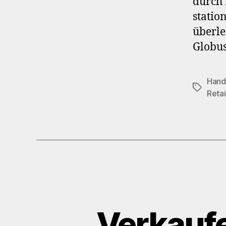
durch 
statio
überle
Globus
Hand
Schlagwö
Retai
Verkaufe