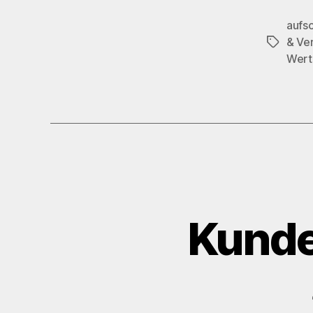
aufs
& Ve
Schlagwö
Wert
Kunde