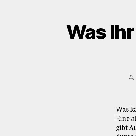
Was Ihr
Be
Was ka
Eine a
gibt A