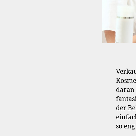
Verkau
Kosmet
daran 
fantas
der Be
einfac
so eng