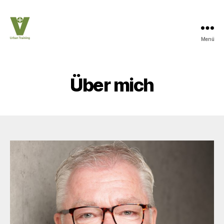
Menü
UrbanTraining
Über mich