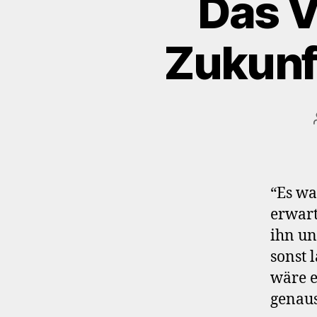
Das V
Zukunf
“Es wa
erwart
ihn un
sonst 
wäre e
genau