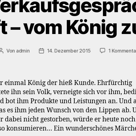
erkaufsgesprä
t – vom König z
Von
admin
14. Dezember 2015
1 Kommenta
Beitragsautor
Beitragsdatum
r einmal König der hieß Kunde. Ehrfürchtig
ete ihn sein Volk, verneigte sich vor ihm, bed
d bot ihm Produkte und Leistungen an. Und 
las es ihm jeden Wunsch von den Lippen ab. 
r dabei nicht gestorben, würde er heute noch
so konsumieren… Ein wunderschönes Märch