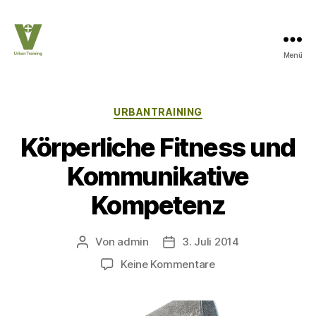
Menü
UrbanTraining
Kategorien
URBANTRAINING
Körperliche Fitness und
Kommunikative
Kompetenz
Von
admin
3. Juli 2014
Beitragsautor
Beitragsdatum
zu
Keine Kommentare
Körperliche
Fitness
und